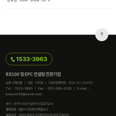
강유경
1024
2024-05-11
1533-3963
RE100
EPC
및
컨설팅 전문기업
상호 : (주)키움
l 대표 : 이주형 l 사업자등록번호 :
850-81-02455
Tel : 1533-3963
l
Fax : 053-289-6230
l
E-mail :
kiwoom45@naver.com
본사 : 대구시 수성구 알파시티1로27길 14
물류공장 : 경산시 자인면 단북길 4-1
물류공장 : 대구시 달성군 구지면 국가산단서로71길 110