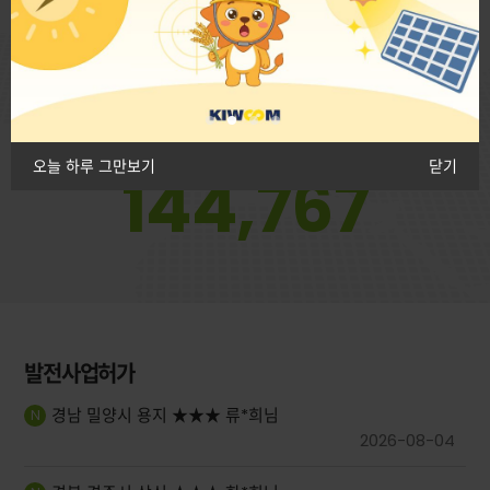
전국발전소(개소)
1,665
전국설치용량(kW)
오늘 하루 그만보기
닫기
144,767
발전사업허가
경남 밀양시 용지 ★★★ 류*희님
2026-08-04