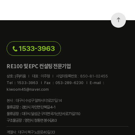
1533-3963
RE100
EPC
및
컨설팅 전문기업
상호 : (주)키움
l 대표 : 이주형 l 사업자등록번호 :
850-81-02455
Tel : 1533-3963
l
Fax : 053-289-6230
l
E-mail :
kiwoom45@naver.com
본사 : 대구시 수성구 알파시티1로27길 14
물류공장 : 경산시 자인면 단북길 4-1
물류공장 : 대구시 달성군 구지면 국가산단서로71길 110
구조물공장 : 영천시 청통면 봉수길63
계열사 : 대구시 북구 노원로40길 33