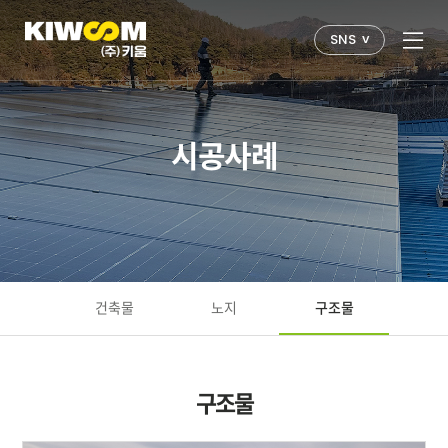
v
SNS
시공사례
건축물
노지
구조물
구조물